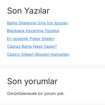
Son Yazılar
Bahis Sitelerine Giriş İçin İpuçları
Blackjack Kazanma Yüzdesi
En güvenilir Poker Siteleri
Çapraz Bahis Nasıl Yapılır?
Casino Siteleri Müşteri Hizmetleri
Son yorumlar
Görüntülenecek bir yorum yok.