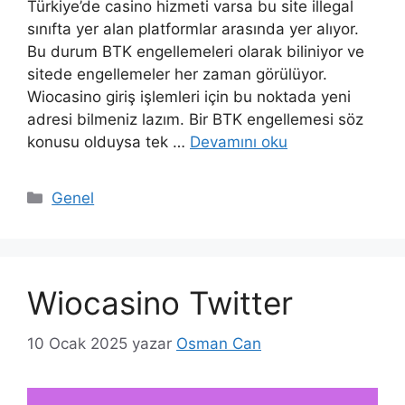
Türkiye’de casino hizmeti varsa bu site illegal
sınıfta yer alan platformlar arasında yer alıyor.
Bu durum BTK engellemeleri olarak biliniyor ve
sitede engellemeler her zaman görülüyor.
Wiocasino giriş işlemleri için bu noktada yeni
adresi bilmeniz lazım. Bir BTK engellemesi söz
konusu olduysa tek …
Devamını oku
Kategoriler
Genel
Wiocasino Twitter
10 Ocak 2025
yazar
Osman Can