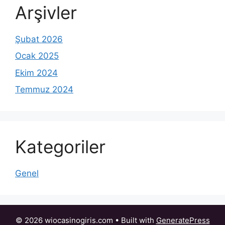
Arşivler
Şubat 2026
Ocak 2025
Ekim 2024
Temmuz 2024
Kategoriler
Genel
© 2026 wiocasinogiris.com
• Built with
GeneratePress