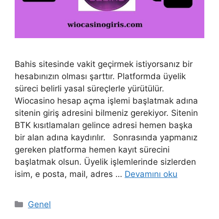
Bahis sitesinde vakit geçirmek istiyorsanız bir
hesabınızın olması şarttır. Platformda üyelik
süreci belirli yasal süreçlerle yürütülür.
Wiocasino hesap açma işlemi başlatmak adına
sitenin giriş adresini bilmeniz gerekiyor. Sitenin
BTK kısıtlamaları gelince adresi hemen başka
bir alan adına kaydırılır. Sonrasında yapmanız
gereken platforma hemen kayıt sürecini
başlatmak olsun. Üyelik işlemlerinde sizlerden
isim, e posta, mail, adres …
Devamını oku
Kategoriler
Genel