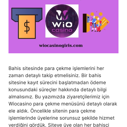
Bahis sitesinde para çekme işlemlerini her
zaman detaylı takip etmelisiniz. Bir bahis
sitesine kayıt sürecini başlatmadan ödeme
konusundaki süreçler hakkında detaylı bilgi
almalısınız. Bu yazımızda ziyaretçilerimiz için
Wiocasino para çekme menüsünü detaylı olarak
ele aldık. Öncelikle sitenin para çekme
işlemlerinde üyelerine sorunsuz şekilde hizmet
verdiğini gördük. Siteye üye olan her bahisçi