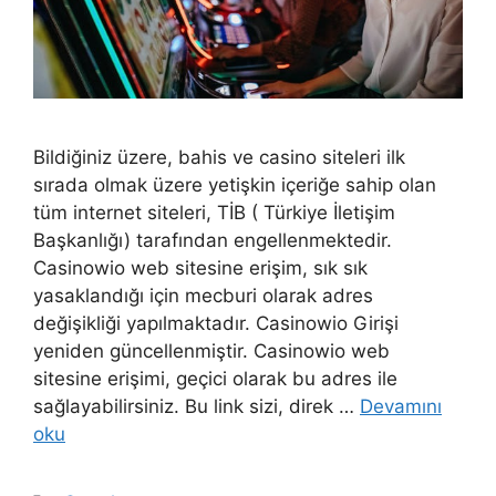
Bildiğiniz üzere, bahis ve casino siteleri ilk
sırada olmak üzere yetişkin içeriğe sahip olan
tüm internet siteleri, TİB ( Türkiye İletişim
Başkanlığı) tarafından engellenmektedir.
Casinowio web sitesine erişim, sık sık
yasaklandığı için mecburi olarak adres
değişikliği yapılmaktadır. Casinowio Girişi
yeniden güncellenmiştir. Casinowio web
sitesine erişimi, geçici olarak bu adres ile
sağlayabilirsiniz. Bu link sizi, direk …
Devamını
oku