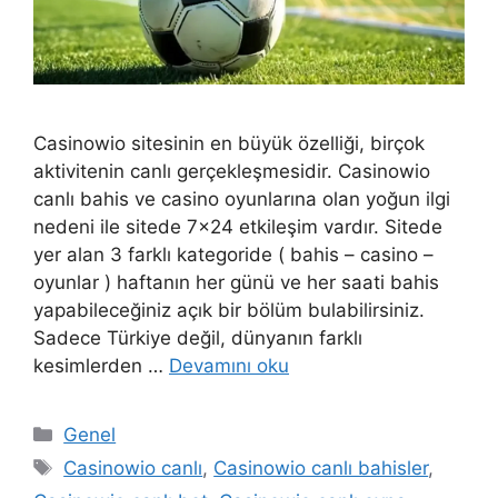
Casinowio sitesinin en büyük özelliği, birçok
aktivitenin canlı gerçekleşmesidir. Casinowio
canlı bahis ve casino oyunlarına olan yoğun ilgi
nedeni ile sitede 7×24 etkileşim vardır. Sitede
yer alan 3 farklı kategoride ( bahis – casino –
oyunlar ) haftanın her günü ve her saati bahis
yapabileceğiniz açık bir bölüm bulabilirsiniz.
Sadece Türkiye değil, dünyanın farklı
kesimlerden …
Devamını oku
Kategoriler
Genel
Etiketler
Casinowio canlı
,
Casinowio canlı bahisler
,