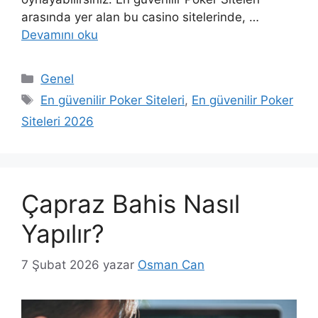
arasında yer alan bu casino sitelerinde, …
Devamını oku
Kategoriler
Genel
Etiketler
En güvenilir Poker Siteleri
,
En güvenilir Poker
Siteleri 2026
Çapraz Bahis Nasıl
Yapılır?
7 Şubat 2026
yazar
Osman Can