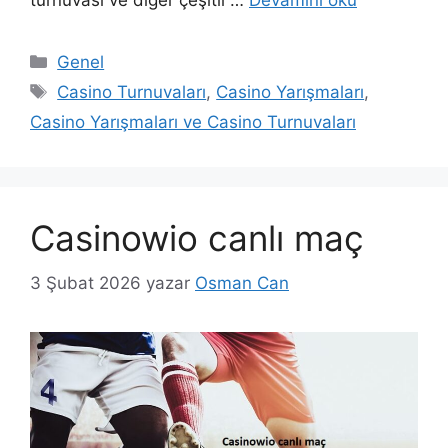
turnuvası ve diğer çeşitli …
Devamını oku
Kategoriler
Genel
Etiketler
Casino Turnuvaları
,
Casino Yarışmaları
,
Casino Yarışmaları ve Casino Turnuvaları
Casinowio canlı maç
3 Şubat 2026
yazar
Osman Can