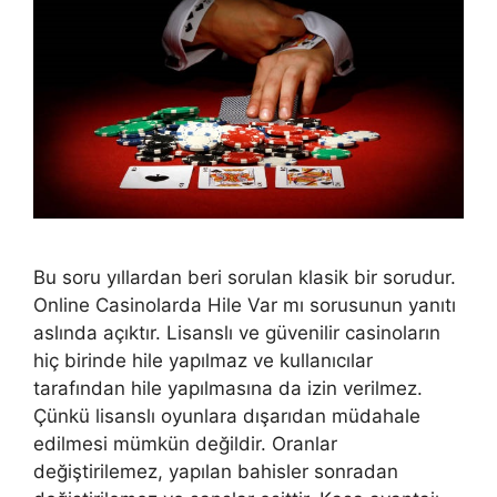
Bu soru yıllardan beri sorulan klasik bir sorudur.
Online Casinolarda Hile Var mı sorusunun yanıtı
aslında açıktır. Lisanslı ve güvenilir casinoların
hiç birinde hile yapılmaz ve kullanıcılar
tarafından hile yapılmasına da izin verilmez.
Çünkü lisanslı oyunlara dışarıdan müdahale
edilmesi mümkün değildir. Oranlar
değiştirilemez, yapılan bahisler sonradan