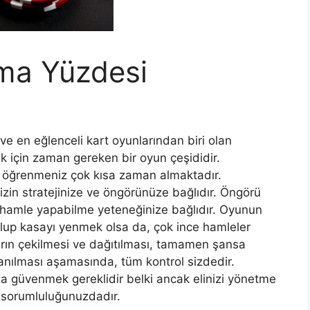
ma Yüzdesi
e en eğlenceli kart oyunlarından biri olan
k için zaman gereken bir oyun çeşididir.
nu öğrenmeniz çok kısa zaman almaktadır.
zin stratejinize ve öngörünüze bağlıdır. Öngörü
amle yapabilme yeteneğinize bağlıdır. Oyunun
bulup kasayı yenmek olsa da, çok ince hamleler
arın çekilmesi ve dağıtılması, tamamen şansa
lanılması aşamasında, tüm kontrol sizdedir.
na güvenmek gereklidir belki ancak elinizi yönetme
n sorumluluğunuzdadır.