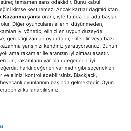
 süreç tamamen şans odaklıdır. Bunu kabul
eğini kimse kestiremez. Ancak kartlar dağıtıldıktan
k Kazanma şansı
oranı, işte tamda burada başlar.
ek olur. Diğer oyuncuların ellerini düşünmeden,
amları iyi yönetip, elinizi en uygun düzeyde
ise, gerektiği zaman oyundan çekilebilir veya bazı
 kazanma şansınızı kendiniz yaratıyorsunuz. Bunun
ok ama rakamlar ile aranızın iyi olması esastır.
 biri, rakamların var olan değerlerini iyi
ğerdir. Farklı değerleri var mıdır gibi seçenekleri
r ve elinizi kontrol edebilirsiniz. Blackjack,
 heyecanlı oyunlarının başında gelmektedir. Oyun
rübenizi kullanabilirsiniz.
si