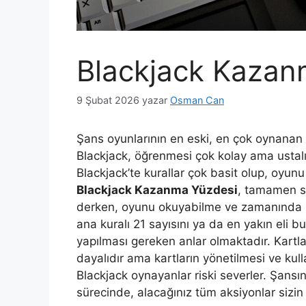
Blackjack Kazan
9 Şubat 2026
yazar
Osman Can
Şans oyunlarının en eski, en çok oynanan v
Blackjack, öğrenmesi çok kolay ama ustalı
Blackjack’te kurallar çok basit olup, oyu
Blackjack Kazanma Yüzdesi
, tamamen si
derken, oyunu okuyabilme ve zamanında h
ana kuralı 21 sayısını ya da en yakın eli 
yapılması gereken anlar olmaktadır. Kartl
dayalıdır ama kartların yönetilmesi ve kul
Blackjack oynayanlar riski severler. Şansı
sürecinde, alacağınız tüm aksiyonlar sizi