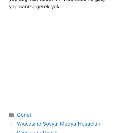
yapmanıza gerek yok.
Kategoriler
Genel
Wiocasino Sosyal Medya Hesapları
Wiocasino Üyelik