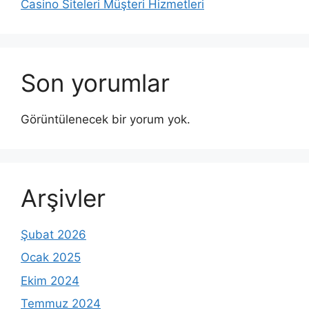
Casino Siteleri Müşteri Hizmetleri
Son yorumlar
Görüntülenecek bir yorum yok.
Arşivler
Şubat 2026
Ocak 2025
Ekim 2024
Temmuz 2024