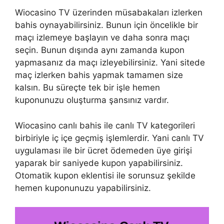
Wiocasino TV üzerinden müsabakaları izlerken
bahis oynayabilirsiniz. Bunun için öncelikle bir
maçı izlemeye başlayın ve daha sonra maçı
seçin. Bunun dışında aynı zamanda kupon
yapmasanız da maçı izleyebilirsiniz. Yani sitede
maç izlerken bahis yapmak tamamen size
kalsın. Bu süreçte tek bir işle hemen
kuponunuzu oluşturma şansınız vardır.
Wiocasino canlı bahis ile canlı TV kategorileri
birbiriyle iç içe geçmiş işlemlerdir. Yani canlı TV
uygulaması ile bir ücret ödemeden üye girişi
yaparak bir saniyede kupon yapabilirsiniz.
Otomatik kupon eklentisi ile sorunsuz şekilde
hemen kuponunuzu yapabilirsiniz.