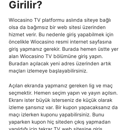
Girilir?
Wiocasino TV platformu aslında siteye bağlı
olsa da bağımsız bir web sitesi üzerinden
hizmet verir. Bu nedenle giriş yapabilmek için
öncelikle Wiocasino resmi internet sayfasına
giriş yapmanız gerekir. Burada hemen üstte yer
alan Wiocasino TV bölümüne giriş yapın.
Buradan açılacak yeni adres üzerinden artık
maçları izlemeye başlayabilirsiniz.
Açılan ekranda yapmanız gereken lig ve maç
seçmektir. Hemen seçim yapın ve yayın açılsın.
Ekranı ister büyük isterseniz de küçük olarak
izleme şansınız var. Bir kupon yapacaksanız da
maçı izlerken kuponu yapabilirsiniz. Bunu
yaparken kupon hiç siteden çıkış yapmadan
yapıldığı için tekrar TV web sitesine giriş