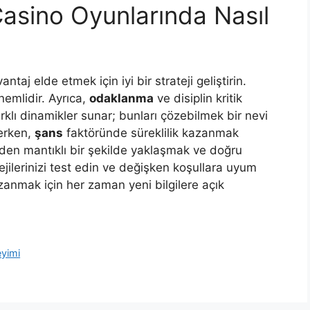
Casino Oyunlarında Nasıl
antaj elde etmek için iyi bir strateji geliştirin.
nemlidir. Ayrıca,
odaklanma
ve disiplin kritik
rklı dinamikler sunar; bunları çözebilmek bir nevi
derken,
şans
faktöründe süreklilik kazanmak
zden mantıklı bir şekilde yaklaşmak ve doğru
jilerinizi test edin ve değişken koşullara uyum
zanmak için her zaman yeni bilgilere açık
eyimi