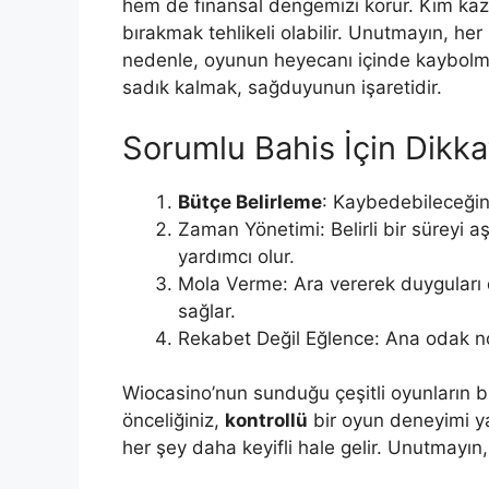
hem de finansal dengemizi korur. Kim ka
bırakmak tehlikeli olabilir. Unutmayın, her
nedenle, oyunun heyecanı içinde kaybolmak 
sadık kalmak, sağduyunun işaretidir.
Sorumlu Bahis İçin Dikka
Bütçe Belirleme
: Kaybedebileceğin
Zaman Yönetimi: Belirli bir süreyi
yardımcı olur.
Mola Verme: Ara vererek duyguları d
sağlar.
Rekabet Değil Eğlence: Ana odak no
Wiocasino’nun sunduğu çeşitli oyunların b
önceliğiniz,
kontrollü
bir oyun deneyimi y
her şey daha keyifli hale gelir. Unutmayı