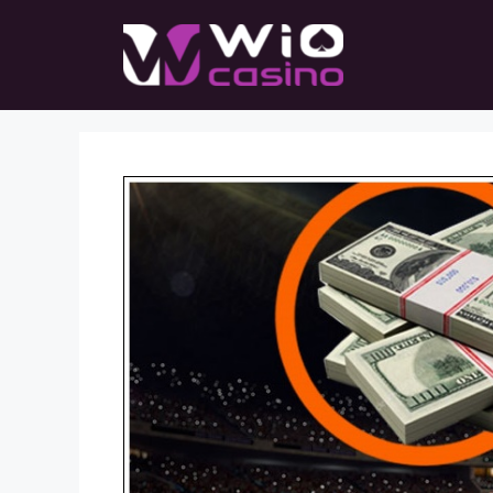
İçeriğe
atla