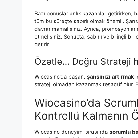
Bazı bonuslar anlık kazançlar getirirken, b
tüm bu süreçte sabırlı olmak önemli. Şansını
davranmamalısınız. Ayrıca, promosyonların
etmelisiniz. Sonuçta, sabırlı ve bilinçli b
getirir.
Özetle… Doğru Strateji h
Wiocasino’da başarı,
şansınızı artırmak
i
strateji olmadan kazanmak tesadüf olur. B
Wiocasino’da Soruml
Kontrollü Kalmanın 
Wiocasino deneyimi sırasında
sorumlu b