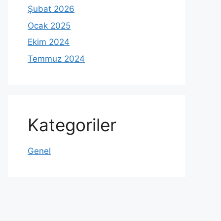
Şubat 2026
Ocak 2025
Ekim 2024
Temmuz 2024
Kategoriler
Genel