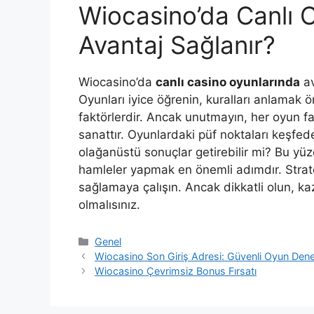
Wiocasino’da Canlı 
Avantaj Sağlanır?
Wiocasino’da
canlı casino oyunlarında
av
Oyunları iyice öğrenin, kuralları anlamak ö
faktörlerdir. Ancak unutmayın, her oyun fa
sanattır. Oyunlardaki püf noktaları keşfe
olağanüstü sonuçlar getirebilir mi? Bu yü
hamleler yapmak en önemli adımdır. Strate
sağlamaya çalışın. Ancak dikkatli olun, ka
olmalısınız.
Kategoriler
Genel
Wiocasino Son Giriş Adresi: Güvenli Oyun Den
Wiocasino Çevrimsiz Bonus Fırsatı