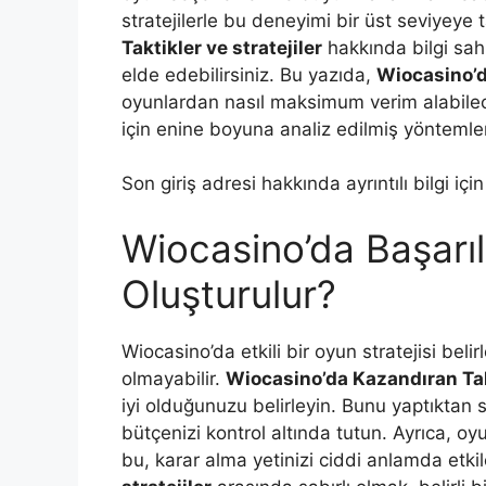
stratejilerle bu deneyimi bir üst seviye
Taktikler ve stratejiler
hakkında bilgi sahi
elde edebilirsiniz. Bu yazıda,
Wiocasino’da
oyunlardan nasıl maksimum verim alabilece
için enine boyuna analiz edilmiş yöntemle
Son giriş adresi hakkında ayrıntılı bilgi içi
Wiocasino’da Başarılı
Oluşturulur?
Wiocasino’da etkili bir oyun stratejisi bel
olmayabilir.
Wiocasino’da Kazandıran Tak
iyi olduğunuzu belirleyin. Bunu yaptıktan so
bütçenizi kontrol altında tutun. Ayrıca, 
bu, karar alma yetinizi ciddi anlamda etkil