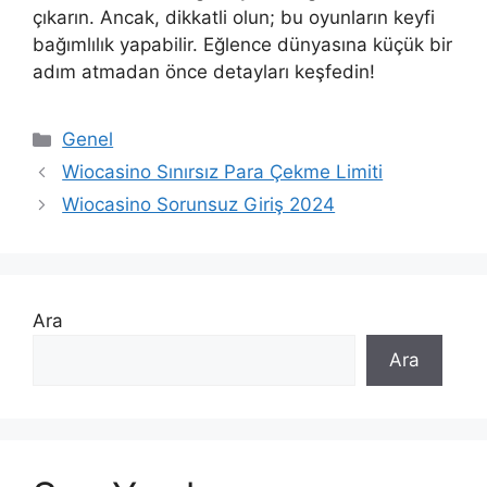
çıkarın. Ancak, dikkatli olun; bu oyunların keyfi
bağımlılık yapabilir. Eğlence dünyasına küçük bir
adım atmadan önce detayları keşfedin!
Kategoriler
Genel
Wiocasino Sınırsız Para Çekme Limiti
Wiocasino Sorunsuz Giriş 2024
Ara
Ara