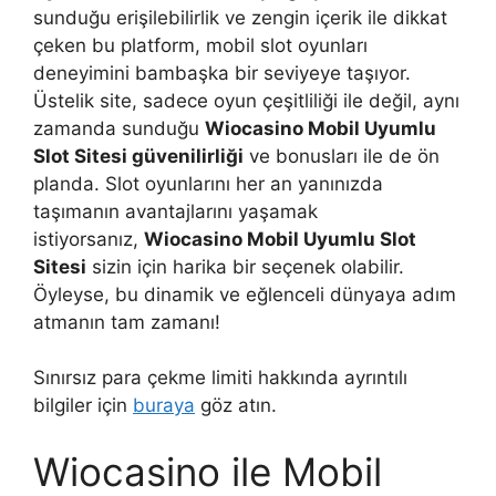
sunduğu erişilebilirlik ve zengin içerik ile dikkat
çeken bu platform, mobil slot oyunları
deneyimini bambaşka bir seviyeye taşıyor.
Üstelik site, sadece oyun çeşitliliği ile değil, aynı
zamanda sunduğu
Wiocasino Mobil Uyumlu
Slot Sitesi güvenilirliği
ve bonusları ile de ön
planda. Slot oyunlarını her an yanınızda
taşımanın avantajlarını yaşamak
istiyorsanız,
Wiocasino Mobil Uyumlu Slot
Sitesi
sizin için harika bir seçenek olabilir.
Öyleyse, bu dinamik ve eğlenceli dünyaya adım
atmanın tam zamanı!
Sınırsız para çekme limiti hakkında ayrıntılı
bilgiler için
buraya
göz atın.
Wiocasino ile Mobil