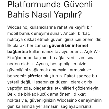
Platformunda Güvenli
Bahis Nasıl Yapılır?
Wiocasino, kullanıcılarına rahat ve keyifli bir
mobil bahis deneyimi sunar. Ancak, birkaç
noktaya dikkat etmek güvenliğiniz için önemlidir.
İlk olarak, her zaman
güvenli bir internet
bağlantısı
kullanmanızı tavsiye ederiz. Açık Wi-
Fi ağlarından kaçının; bu ağlar veri sızıntısına
neden olabilir. Ayrıca, hesap bilgilerinizin
güvenliğini sağlamak amacıyla karmaşık ve
benzersiz
şifreler
oluşturun. Fakat sadece bu
yeterli değil. Hesabınıza düzenli olarak giriş
yaptığınızda, olağandışı etkinlikleri gözlemleyin.
Belki de birkaç küçük ama önemli dikkat
noktasıyla, güvenliğinizin Wiocasino deneyiminin
geri kalanında yer almasını sağlayabilirsiniz.