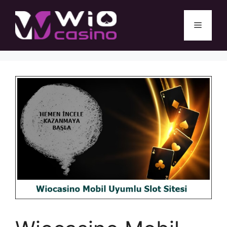
İçeriğe
atla
Menü