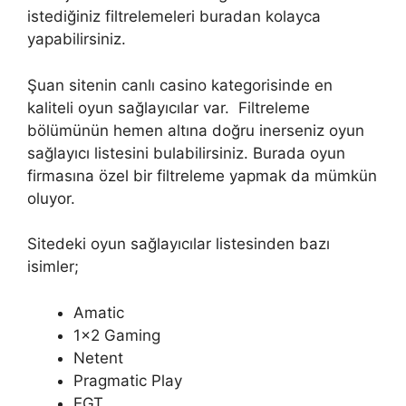
istediğiniz filtrelemeleri buradan kolayca
yapabilirsiniz.
Şuan sitenin canlı casino kategorisinde en
kaliteli oyun sağlayıcılar var. Filtreleme
bölümünün hemen altına doğru inerseniz oyun
sağlayıcı listesini bulabilirsiniz. Burada oyun
firmasına özel bir filtreleme yapmak da mümkün
oluyor.
Sitedeki oyun sağlayıcılar listesinden bazı
isimler;
Amatic
1×2 Gaming
Netent
Pragmatic Play
EGT