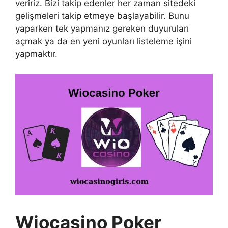
veririz. Bizi takip edenler her zaman sitedeki
gelişmeleri takip etmeye başlayabilir. Bunu
yaparken tek yapmanız gereken duyuruları
açmak ya da en yeni oyunları listeleme işini
yapmaktır.
Wiocasino Poker