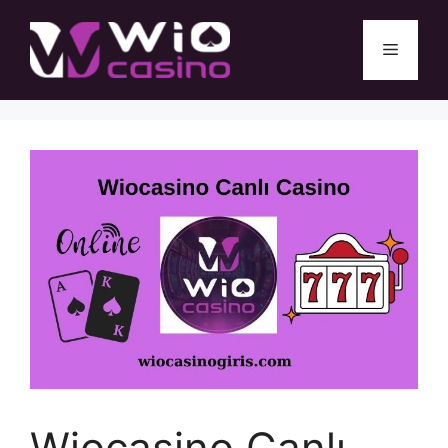
İçeriğe
atla
Menü
Wiocasino Canlı